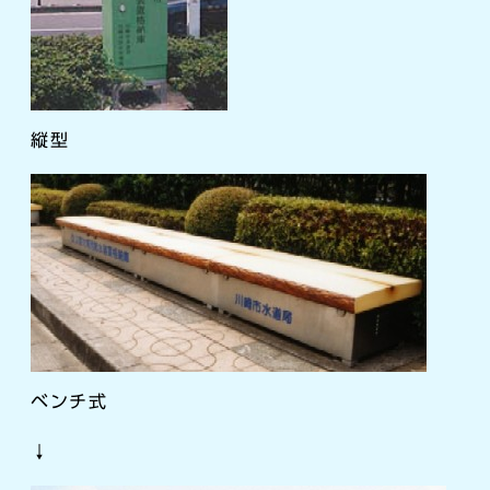
縦型
ベンチ式
↓