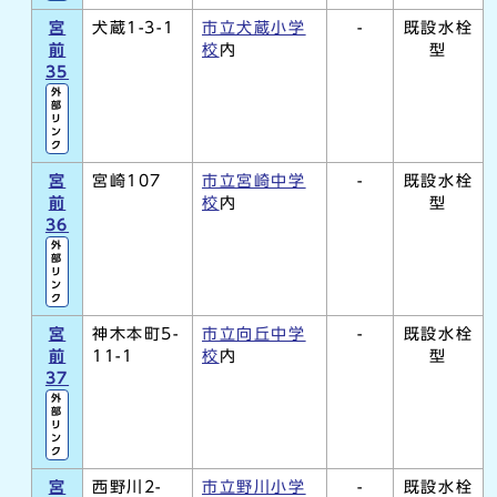
宮
犬蔵1-3-1
市立犬蔵小学
-
既設水栓
前
校
内
型
35
外
部
リ
ン
ク
宮
宮崎107
市立宮崎中学
-
既設水栓
前
校
内
型
36
外
部
リ
ン
ク
宮
神木本町5-
市立向丘中学
-
既設水栓
前
11-1
校
内
型
37
外
部
リ
ン
ク
宮
西野川2-
市立野川小学
-
既設水栓