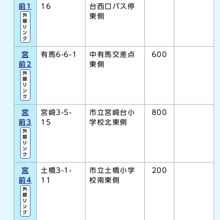
前1
16
台西口バス停
東側
外
部
リ
ン
ク
宮
有馬6-6-1
中有馬交差点
600
前2
東側
外
部
リ
ン
ク
宮
宮崎3-5-
市立宮崎台小
800
前3
15
学校北東側
外
部
リ
ン
ク
宮
土橋3-1-
市立土橋小学
200
前4
11
校南東側
外
部
リ
ン
ク