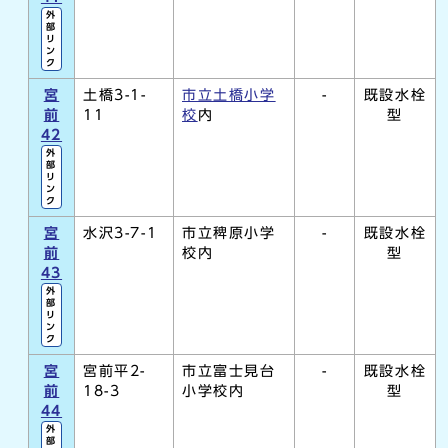
外
部
リ
ン
ク
宮
土橋3-1-
市立土橋小学
-
既設水栓
前
11
校
内
型
42
外
部
リ
ン
ク
宮
水沢3-7-1
市立稗原小学
-
既設水栓
前
校内
型
43
外
部
リ
ン
ク
宮
宮前平2-
市立富士見台
-
既設水栓
前
18-3
小学校内
型
44
外
部