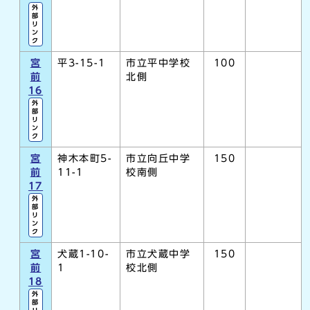
外
部
リ
ン
ク
宮
平3-15-1
市立平中学校
100
前
北側
16
外
部
リ
ン
ク
宮
神木本町5-
市立向丘中学
150
前
11-1
校南側
17
外
部
リ
ン
ク
宮
犬蔵1-10-
市立犬蔵中学
150
前
1
校北側
18
外
部