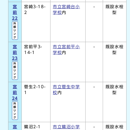
宮
宮崎3-18-
市立宮崎台小
-
既設水栓
前
2
学校
内
型
22
外
部
リ
ン
ク
宮
宮前平3-
市立宮前平小
-
既設水栓
前
14-1
学校
内
型
23
外
部
リ
ン
ク
宮
菅生2-10-
市立菅生中学
-
既設水栓
前
1
校
内
型
24
外
部
リ
ン
ク
宮
鷺沼2-1
市立鷺沼小学
-
既設水栓