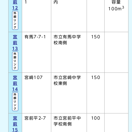
前
1
内
容量
3
12
100m
外
部
リ
ン
ク
宮
有馬7-7-1
市立有馬中学
150
前
校南側
13
外
部
リ
ン
ク
宮
宮崎107
市立宮崎中学
150
前
校東側
14
外
部
リ
ン
ク
宮
宮前平2-7
市立宮前平中
100
前
学校南側
15