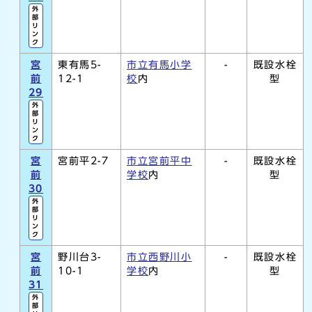
外
部
リ
ン
ク
宮
東有馬5-
市立有馬小学
-
既設水栓
前
12-1
校
内
型
29
外
部
リ
ン
ク
宮
宮前平2-7
市立宮前平中
-
既設水栓
前
学校
内
型
30
外
部
リ
ン
ク
宮
野川台3-
市立西野川小
-
既設水栓
前
10-1
学校
内
型
31
外
部