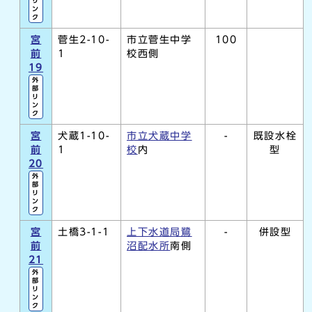
リ
ン
ク
宮
菅生2-10-
市立菅生中学
100
前
1
校西側
19
外
部
リ
ン
ク
宮
犬蔵1-10-
市立犬蔵中学
-
既設水栓
前
1
校
内
型
20
外
部
リ
ン
ク
宮
土橋3-1-1
上下水道局鷺
-
併設型
前
沼配水所
南側
21
外
部
リ
ン
ク