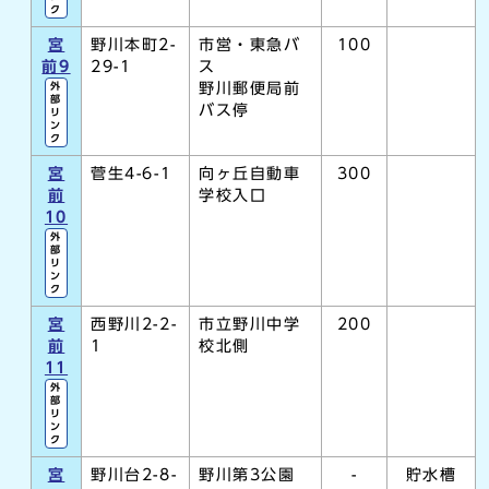
ク
宮
野川本町2-
市営・東急バ
100
前9
29-1
ス
野川郵便局前
外
部
バス停
リ
ン
ク
宮
菅生4-6-1
向ヶ丘自動車
300
前
学校入口
10
外
部
リ
ン
ク
宮
西野川2-2-
市立野川中学
200
前
1
校北側
11
外
部
リ
ン
ク
宮
野川台2-8-
野川第3公園
-
貯水槽