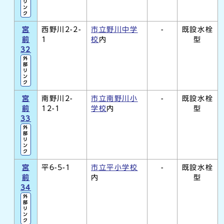
リ
ン
ク
宮
西野川2-2-
市立野川中学
-
既設水栓
前
1
校
内
型
32
外
部
リ
ン
ク
宮
南野川2-
市立南野川小
-
既設水栓
前
12-1
学校
内
型
33
外
部
リ
ン
ク
宮
平6-5-1
市立平小学校
-
既設水栓
前
内
型
34
外
部
リ
ン
ク