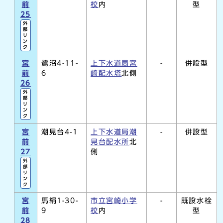
前
校
内
型
25
外
部
リ
ン
ク
宮
鷺沼4-11-
上下水道局宮
-
併設型
前
6
崎配水塔
北側
26
外
部
リ
ン
ク
宮
潮見台4-1
上下水道局潮
-
併設型
前
見台配水所
北
27
側
外
部
リ
ン
ク
宮
馬絹1-30-
市立宮崎小学
-
既設水栓
前
9
校
内
型
28