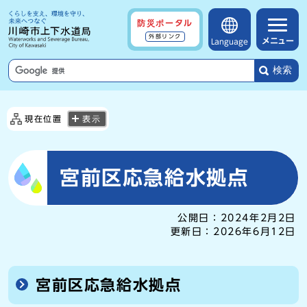
防災ポータル
外部リンク
メニュー
Language
検索
現在位置
表示
宮前区応急給水拠点
公開日：
2024年2月2日
更新日：
2026年6月12日
宮前区応急給水拠点