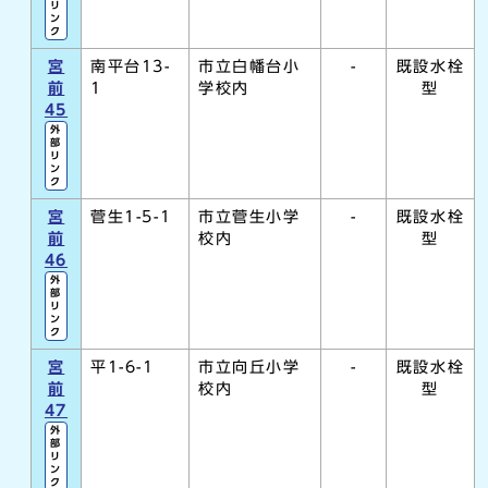
リ
ン
ク
宮
南平台13-
市立白幡台小
-
既設水栓
前
1
学校内
型
45
外
部
リ
ン
ク
宮
菅生1-5-1
市立菅生小学
-
既設水栓
前
校内
型
46
外
部
リ
ン
ク
宮
平1-6-1
市立向丘小学
-
既設水栓
前
校内
型
47
外
部
リ
ン
ク