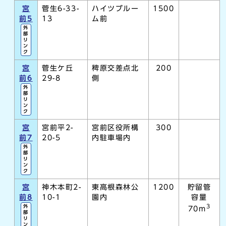
宮
菅生6-33-
ハイツブルー
1500
前5
13
ム前
外
部
リ
ン
ク
宮
菅生ケ丘
稗原交差点北
200
前6
29-8
側
外
部
リ
ン
ク
宮
宮前平2-
宮前区役所構
300
前7
20-5
内駐車場内
外
部
リ
ン
ク
宮
神木本町2-
東高根森林公
1200
貯留管
前8
10-1
園内
容量
3
外
70m
部
リ
ン