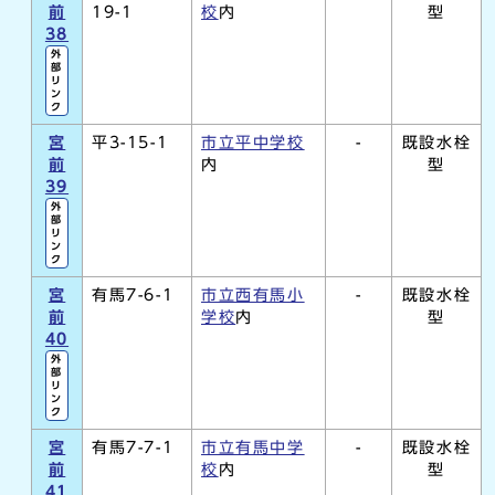
前
19-1
校
内
型
38
外
部
リ
ン
ク
宮
平3-15-1
市立平中学校
-
既設水栓
前
内
型
39
外
部
リ
ン
ク
宮
有馬7-6-1
市立西有馬小
-
既設水栓
前
学校
内
型
40
外
部
リ
ン
ク
宮
有馬7-7-1
市立有馬中学
-
既設水栓
前
校
内
型
41