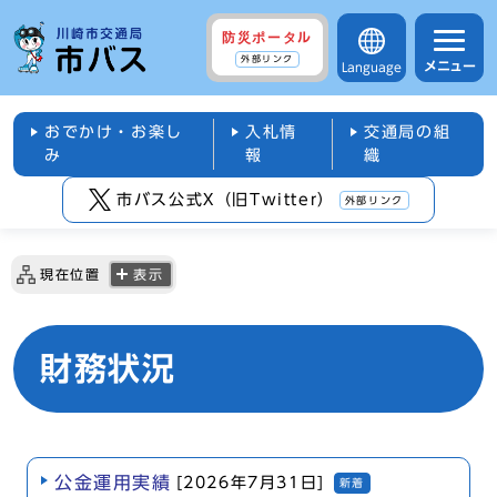
防災ポータル
外部リンク
メニュー
Language
おでかけ・お楽し
入札情
交通局の組
み
報
織
市バス公式X（旧Twitter）
外部リンク
現在位置
表示
財務状況
公金運用実績
[2026年7月31日]
新着