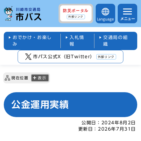
防災ポータル
外部リンク
メニュー
Language
おでかけ・お楽し
入札情
交通局の組
み
報
織
市バス公式X（旧Twitter）
外部リンク
現在位置
表示
公金運用実績
公開日：
2024年8月2日
更新日：
2026年7月31日