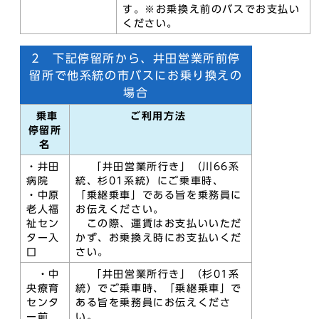
す。※お乗換え前のバスでお支払い
ください。
2 下記停留所から、井田営業所前停
留所で他系統の市バスにお乗り換えの
場合
乗車
ご利用方法
停留所
名
・井田
「井田営業所行き」（川66系
病院
統、杉01系統）にご乗車時、
・中原
「乗継乗車」である旨を乗務員に
老人福
お伝えください。
祉セン
この際、運賃はお支払いいただ
ター入
かず、お乗換え時にお支払いくだ
口
さい。
・中
「井田営業所行き」（杉01系
央療育
統）でご乗車時、「乗継乗車」で
センタ
ある旨を乗務員にお伝えくださ
ー前
い。