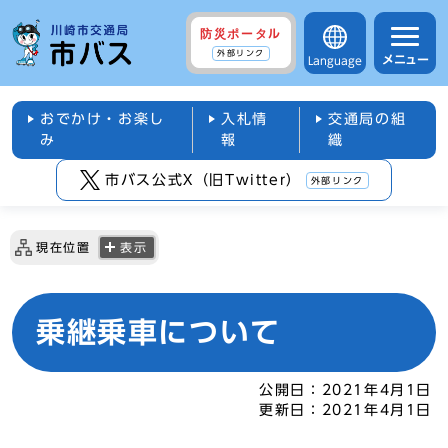
防災ポータル
外部リンク
メニュー
Language
おでかけ・お楽し
入札情
交通局の組
み
報
織
市バス公式X（旧Twitter）
外部リンク
現在位置
表示
乗継乗車について
公開日：
2021年4月1日
更新日：
2021年4月1日