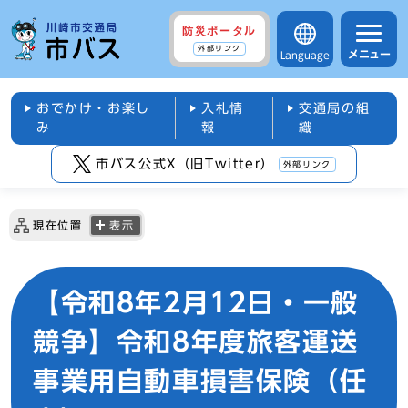
防災ポータル
外部リンク
メニュー
Language
おでかけ・お楽し
入札情
交通局の組
み
報
織
市バス公式X（旧Twitter）
外部リンク
現在位置
表示
【令和8年2月12日・一般
競争】令和8年度旅客運送
事業用自動車損害保険（任