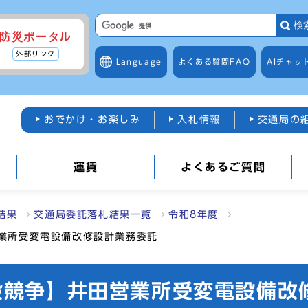
検
防災ポータル
外部リンク
Language
よくある質問
FAQ
AIチャッ
おでかけ・お楽しみ
入札情報
交通局の
運賃
よくあるご質問
結果
交通局委託落札結果一覧
令和8年度
営業所受変電設備改修設計業務委託
一般競争】井田営業所受変電設備改