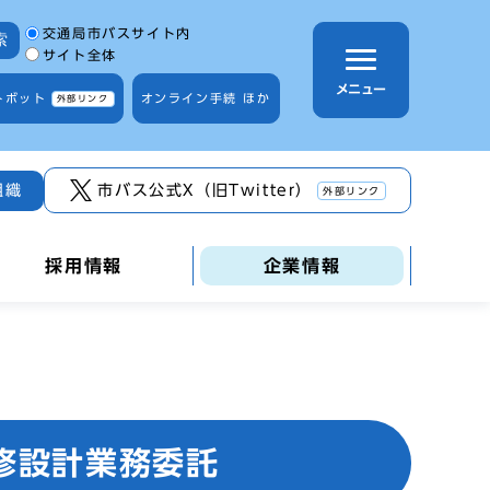
サイト内検索の範囲
交通局市バスサイト内
索
サイト全体
メニュー
トボット
オンライン手続 ほか
外部リンク
組織
市バス公式X（旧Twitter）
外部リンク
採用情報
企業情報
修設計業務委託