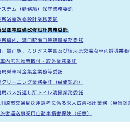
システム（勤務編）保守業務委託
業所浴室改修設計業務委託
所受変電設備改修設計業務委託
業所構内、溝口駅南口等誘導業務委託
口、登戸駅、カリタス学園及び宿河原交差点車両誘導業務
度車内広告物等取付・取外業務委託
通局乗車料金集金業務等委託
具クリーニング業務委託（単価契約）
通局バス折返し所トイレ清掃業務委託
度川崎市交通局採用選考に係る求人広告掲出業務（単価契
度旅客運送事業用自動車損害保険（任意）