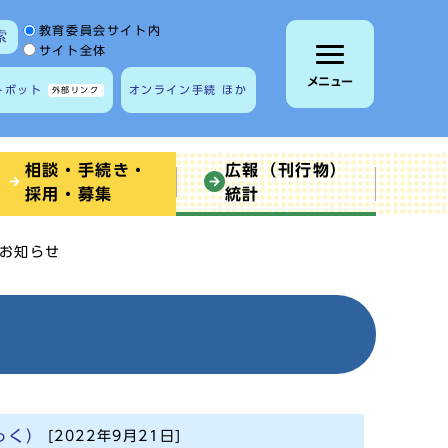
サイト内検索の範囲
教育委員会サイト内
索
サイト全体
メニュー
トボット
オンライン手続 ほか
外部リンク
相談・手続き・
広報（刊行物）
採用・募集
統計
お知らせ
っく）
[2022年9月21日]