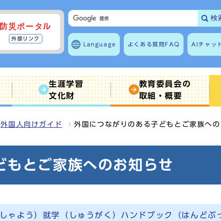
検
防災ポータル
外部リンク
Language
よくある質問
FAQ
AIチャッ
生涯学習
教育委員会の
文化財
取組・概要
外国人向けガイド
外国につながりのある子どもとご家族への
どもとご家族へのお知らせ
しゃよう）就学（しゅうがく）ハンドブック（はんどぶ