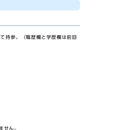
して持参。（職歴欄と学歴欄は前回
ません。