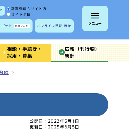
サイト内検索の範囲
教育委員会サイト内
索
サイト全体
メニュー
トボット
オンライン手続 ほか
外部リンク
相談・手続き・
広報（刊行物）
採用・募集
統計
登録
公開日：
2023年5月1日
更新日：
2025年6月5日