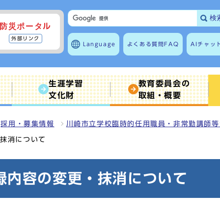
検
防災ポータル
外部リンク
Language
よくある質問
FAQ
AIチャッ
生涯学習
教育委員会の
文化財
取組・概要
採用・募集情報
川崎市立学校臨時的任用職員・非常勤講師等
・抹消について
録内容の変更・抹消について