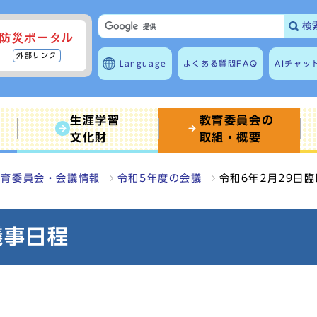
検
防災ポータル
外部リンク
Language
よくある質問
FAQ
AIチャッ
生涯学習
教育委員会の
文化財
取組・概要
教育委員会・会議情報
令和5年度の会議
令和6年2月29日
議事日程