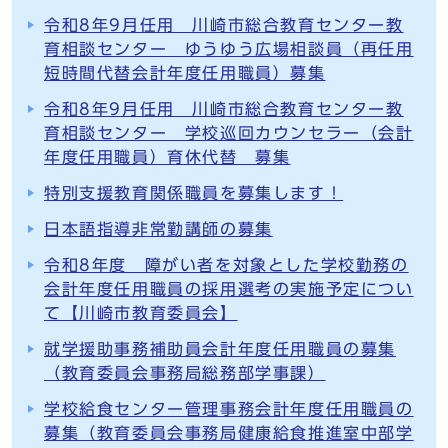
令和8年9月任用 川崎市総合教育センター教
育相談センター ゆうゆう広場相談員（再任用
短時間代替会計年度任用職員）募集
令和8年9月任用 川崎市総合教育センター教
育相談センター 学校巡回カウンセラー（会計
年度任用職員）育休代替 募集
特別支援教育関係職員を募集します！
日本語指導非常勤講師の募集
令和8年度 障がい者を対象とした学校勤務の
会計年度任用職員の採用選考の実施予定につい
て【川崎市教育委員会】
就学援助事務補助員会計年度任用職員の募集
（教育委員会事務局総務部学事課）
学校給食センター管理事務会計年度任用職員の
募集（教育委員会事務局健康給食推進室中部学