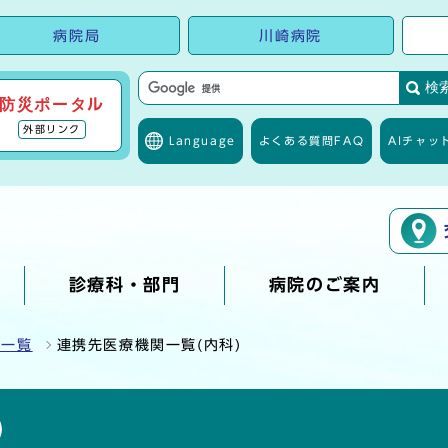
病院局
川崎病院
検
防災ポータル
外部リンク
Language
よくある質問
FAQ
AIチャッ
診療科・部門
病院のご案内
医一覧
連携先医療機関一覧(内科)
)