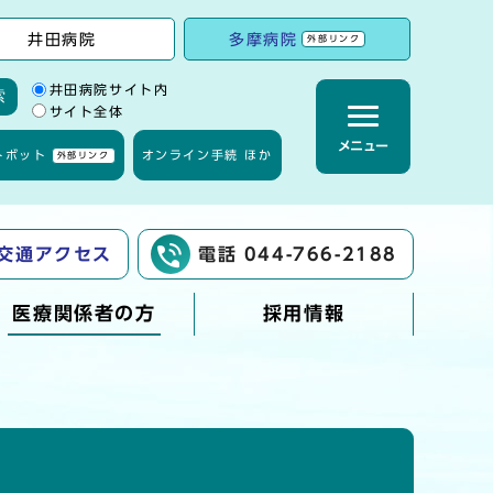
井田病院
多摩病院
外部リンク
サイト内検索の範囲
井田病院サイト内
索
サイト全体
メニュー
トボット
オンライン手続 ほか
外部リンク
交通アクセス
電話 044-766-2188
医療関係者の方
採用情報