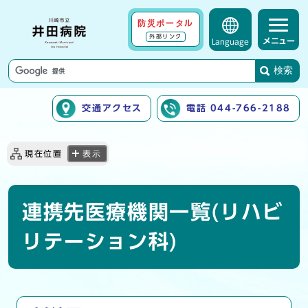
防災ポータル
外部リンク
メニュー
Language
検索
交通アクセス
電話 044-766-2188
ここから本文です
現在位置
表示
連携先医療機関一覧(リハビ
リテーション科)