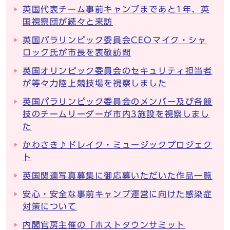
英国代表チーム事前キャンプまであと1年、英
国視察団が続々と来訪
英国パラリンピック委員会CEOマイク・シャ
ロック氏が市長を表敬訪問
英国オリンピック委員会のセキュリティ担当者
が等々力陸上競技場を視察しました
英国パラリンピック委員会のメンバー及び各競
技のチームリーダーが市内3施設を視察しまし
た
かわさき♪ドレイク・ミュージックプロジェク
ト
英国関連写真募集に御応募いただいた作品一覧
安心・安全な事前キャンプ運営に向けた感染症
対策について
内閣官房主催の「ホストタウンサミット