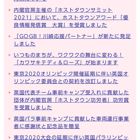
内閣官房主催の「ホストタウンサミット
2021」において、ホストタウンアワード「優
良情報発信賞 大賞」を受賞しました
「GOGB！川崎応援パートナー」が新たに発足
しました
いつものまちが、ワクワクの舞台に変わる！
「カワサキテディ＆ローズ」が始まります
東京2020オリンピック開催延期に伴い英国オ
リンピック委員会との契約を改訂しました
英国代表チーム事前キャンプ受入れに貢献した
団体が内閣官房「ホストタウン功労者」功労賞
を受賞しました
英国パラ事前キャンプに貢献した車両運行事業
者に感謝状と記念品を贈呈
東京2020大会の延期に伴い英国パラリンピッ