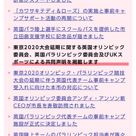
研修がスタートしました
「カワサキテディ＆ローズ」の実施と事前キャ
ンプサポート活動の再開について
英国パラ陸上選手にスクールバスを提供した市
立田島支援学校に記念品が届きました
東京2020大会延期に関する英国オリンピック
委員会、英国パラリンピック委員会及びUKス
ポーツによる共同声明を掲載します
東京2020オリンピック・パラリンピック競技
大会の延期に伴う英国代表チーム事前キャンプ
受入れに向けた本市の対応について
英国オリンピック委員会アンディ・アンソン新
CEOが市長を表敬訪問されました
英国パラリンピック代表チームの事前キャンプ
施設が正式に決定しました
英国陸上チームのパラリンピック担当者が等々