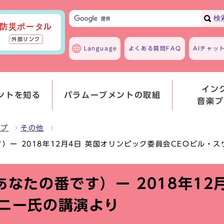
検
防災ポータル
外部リンク
Language
よくある質問
FAQ
AIチャッ
イン
ントを知る
パラムーブメントの取組
音楽プ
ンプ
その他
番です）ー 2018年12月4日 英国オリンピック委員会CEOビル
（次はあなたの番です）ー 2018年
ーニー氏の講演より