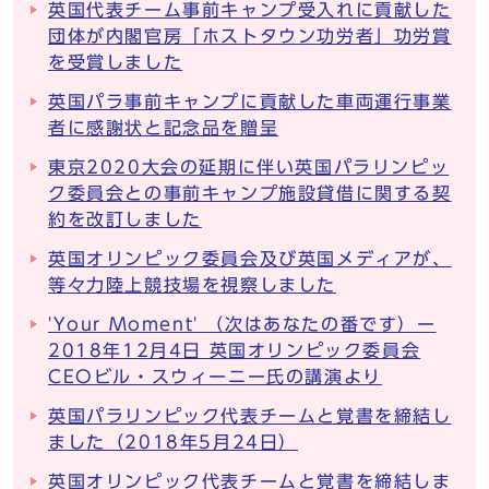
英国代表チーム事前キャンプ受入れに貢献した
団体が内閣官房「ホストタウン功労者」功労賞
を受賞しました
英国パラ事前キャンプに貢献した車両運行事業
者に感謝状と記念品を贈呈
東京2020大会の延期に伴い英国パラリンピッ
ク委員会との事前キャンプ施設貸借に関する契
約を改訂しました
英国オリンピック委員会及び英国メディアが、
等々力陸上競技場を視察しました
'Your Moment' （次はあなたの番です）ー
2018年12月4日 英国オリンピック委員会
CEOビル・スウィーニー氏の講演より
英国パラリンピック代表チームと覚書を締結し
ました（2018年5月24日）
英国オリンピック代表チームと覚書を締結しま