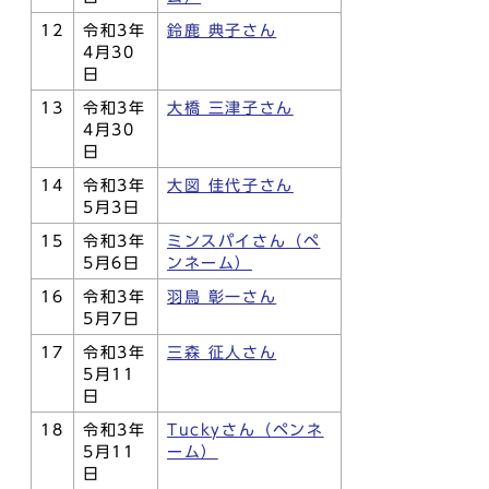
12
令和3年
鈴鹿 典子さん
4月30
日
13
令和3年
大橋 三津子さん
4月30
日
14
令和3年
大図 佳代子さん
5月3日
15
令和3年
ミンスパイさん（ペ
5月6日
ンネーム）
16
令和3年
羽鳥 彰一さん
5月7日
17
令和3年
三森 征人さん
5月11
日
18
令和3年
Tuckyさん（ペンネ
5月11
ーム）
日