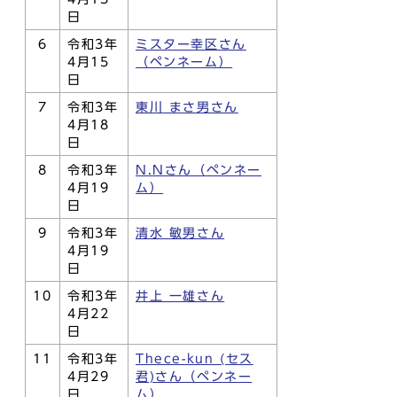
日
6
令和3年
ミスター幸区さん
4月15
（ペンネーム）
日
7
令和3年
東川 まさ男さん
4月18
日
8
令和3年
N.Nさん（ペンネー
4月19
ム）
日
9
令和3年
清水 敏男さん
4月19
日
10
令和3年
井上 一雄さん
4月22
日
11
令和3年
Thece-kun (セス
4月29
君)さん（ペンネー
日
ム）