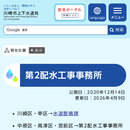
防災ポータル
外部リンク
メニュー
Language
検索
現在位置
表示
第2配水工事事務所
公開日：
2020年12月14日
更新日：
2026年4月9日
川崎区・幸区→
水道整備課
中原区・高津区・宮前区→第2配水工事事務所