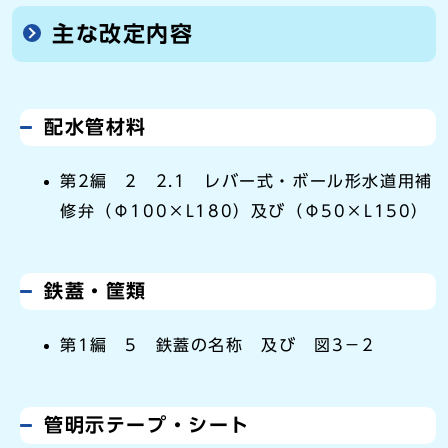
主な改定内容
配水管材料
第2編 2 2.1 レバー式・ボール形水道用補
修弁（Φ100×L180）及び（Φ50×L150）
鉄蓋・筐類
第1編 5 鉄蓋の名称 及び 図3－2
管明示テープ・シート