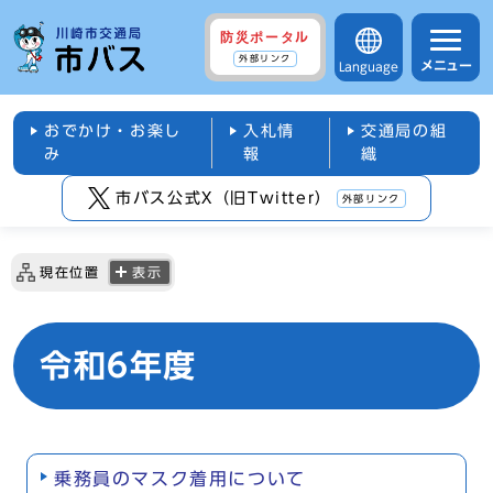
防災ポータル
外部リンク
メニュー
Language
おでかけ・お楽し
入札情
交通局の組
み
報
織
市バス公式X（旧Twitter）
外部リンク
現在位置
表示
令和6年度
乗務員のマスク着用について