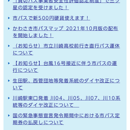
「貸切バス事業者安全性評価認定制度」で三ツ
星の認定を受けました！
市バスで新500円硬貨使えます！
かわさき市バスマップ 2021年10月版の配布
を開始しました！
（お知らせ）市立川崎高校前行き直行バス運休
について
【お知らせ】台風16号接近に伴う市バスの運
行について
生田駅、西菅団地等発着系統のダイヤ改正につ
いて
川崎駅東口発着 川04、川05、川07、川10系
統等のダイヤ改正について
国の緊急事態宣言発令期間中における市バス定
期券の払戻しについて