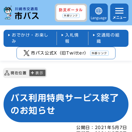
防災ポータル
外部リンク
メニュー
Language
おでかけ・お楽し
入札情
交通局の組
み
報
織
市バス公式X（旧Twitter）
外部リンク
現在位置
表示
バス利用特典サービス終了
のお知らせ
公開日：
2021年5月7日