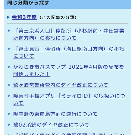
同じ分類から探す
令和3年度
（この記事の分類）
「第三京浜入口」停留所（小杉駅前・井田営業
所前方向）の移設について
「富士見台」停留所（溝口駅南口方向）の移設
について
かわさき市バスマップ 2022年4月版の配布を
開始しました！
鷲ヶ峰営業所管内のダイヤ改正について
障害者手帳アプリ「ミライロID」の取扱いにつ
いて
降雪時の東扇島方面の運行について
鷺02系統のダイヤ改正について