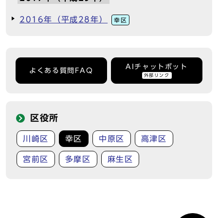
2016年（平成28年）
幸区
AIチャットボット
よくある質問FAQ
外部リンク
区役所
川崎区
幸区
中原区
高津区
宮前区
多摩区
麻生区