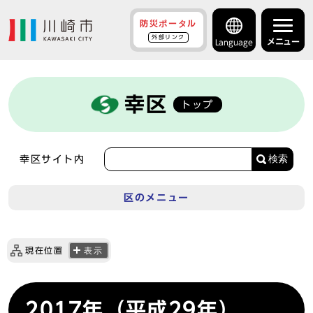
防災ポータル
外部リンク
メニュー
Language
幸区
トップ
検索
幸区サイト内
区のメニュー
現在位置
表示
2017年（平成29年）