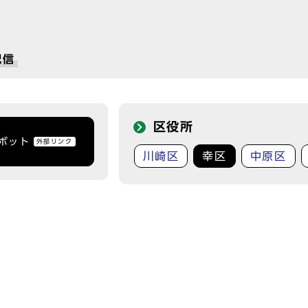
配信
区役所
トボット
外部リンク
川崎区
幸区
中原区