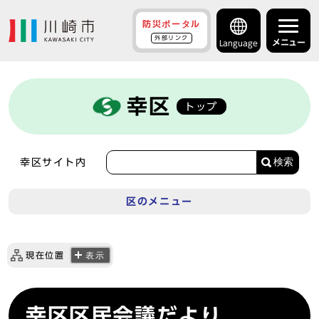
防災ポータル
外部リンク
メニュー
Language
幸区
トップ
検索
幸区サイト内
区のメニュー
現在位置
表示
幸区区民会議だより