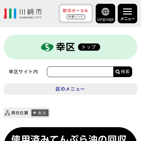
防災ポータル
外部リンク
メニュー
Language
幸区
トップ
検索
幸区サイト内
区のメニュー
現在位置
表示
使用済みてんぷら油の回収