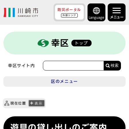
防災ポータル
外部リンク
メニュー
Language
幸区
トップ
検索
幸区サイト内
区のメニュー
現在位置
表示
遊具の貸し出しのご案内