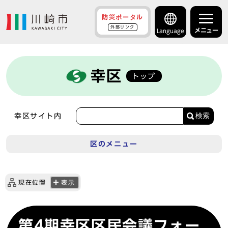
防災ポータル
外部リンク
メニュー
Language
幸区
トップ
検索
幸区サイト内
区のメニュー
現在位置
表示
第4期幸区区民会議フォー