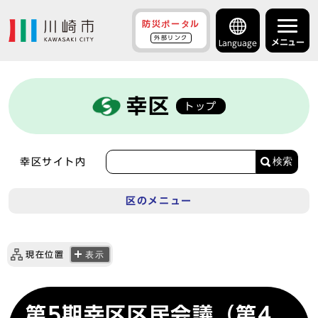
防災ポータル
外部リンク
メニュー
Language
幸区
トップ
検索
幸区サイト内
区のメニュー
現在位置
表示
第5期幸区区民会議（第4