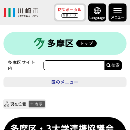
防災ポータル
外部リンク
メニュー
Language
多摩区
トップ
多摩区サイト
検索
内
区のメニュー
現在位置
表示
多摩区・3大学連携協議会