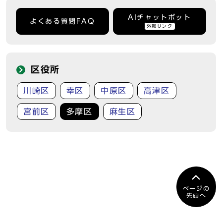
AIチャットボット
よくある質問FAQ
外部リンク
区役所
川崎区
幸区
中原区
高津区
宮前区
多摩区
麻生区
ページの
先頭へ