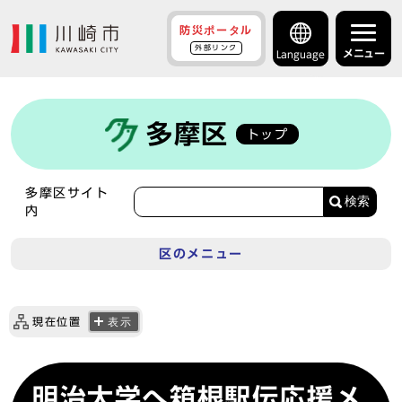
防災ポータル
外部リンク
メニュー
Language
多摩区
トップ
多摩区サイト
検索
内
区のメニュー
現在位置
表示
明治大学へ箱根駅伝応援メ