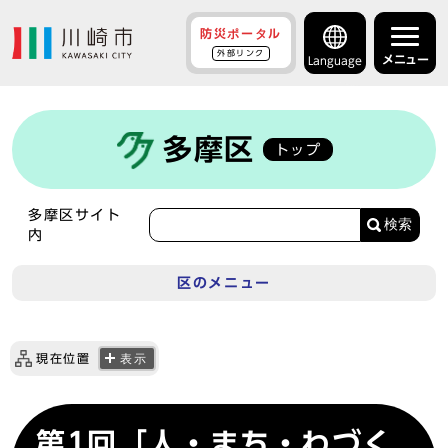
防災ポータル
外部リンク
メニュー
Language
多摩区
トップ
多摩区サイト
検索
内
区のメニュー
現在位置
表示
第1回「人・まち・わづく