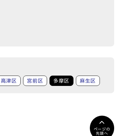
高津区
宮前区
多摩区
麻生区
ページの
先頭へ