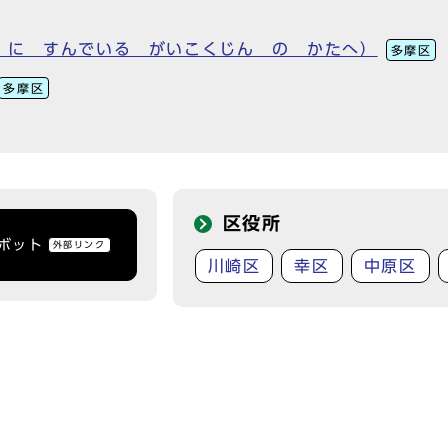
 に すんでいる がいこくじん の かたへ）
多摩区
多摩区
区役所
トボット
外部リンク
川崎区
幸区
中原区