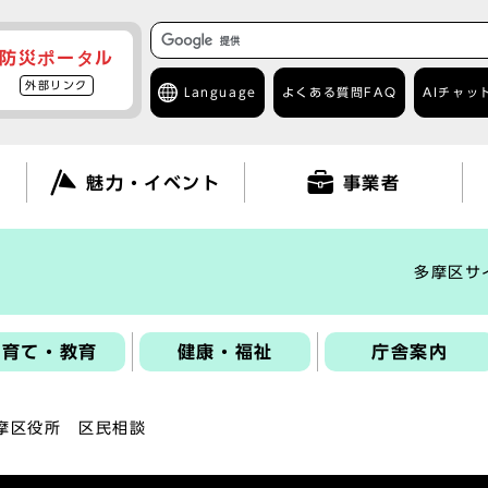
防災ポータル
外部リンク
Language
よくある質問
FAQ
AIチャッ
て
魅力・イベント
事業者
多摩区サ
子育て・教育
健康・福祉
庁舎案内
摩区役所 区民相談