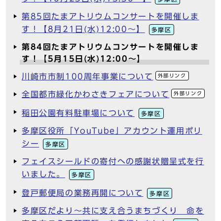
第85回たまアトリウムコンサートを開催しま
す！【8月21日(水)12:00～】
多摩区
第84回たまアトリウムコンサートを開催しま
す！【5月15日(水)12:00～】
川崎市市制100周年事業について
外部リンク
全国都市緑化かわさきフェアについて
外部リンク
稲田公園有料駐車場について
多摩区
多摩区役所「YouTube」アカウント運用ポリ
シー
多摩区
フェイスシールドの寄付への感謝状贈呈式を行
いました。
多摩区
登戸郵便局の業務再開について
多摩区
多摩区だより～共に支え合うまちづくり 命を