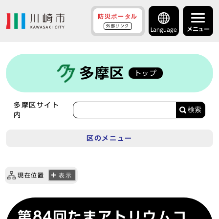
防災ポータル
外部リンク
メニュー
Language
多摩区
トップ
多摩区サイト
検索
内
区のメニュー
現在位置
表示
第84回たまアトリウムコ