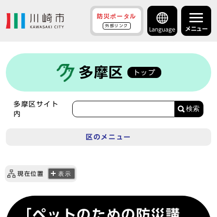
防災ポータル
外部リンク
メニュー
Language
多摩区
トップ
多摩区サイト
検索
内
区のメニュー
現在位置
表示
「ペットのための防災講