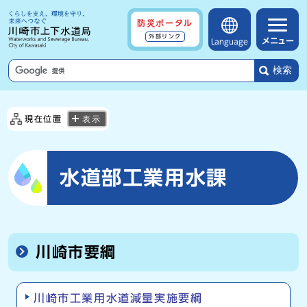
防災ポータル
外部リンク
メニュー
Language
検索
現在位置
表示
水道部工業用水課
川崎市要綱
川崎市工業用水道減量実施要綱