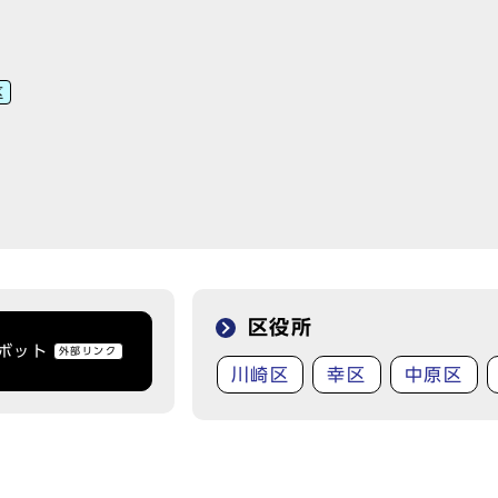
区
区役所
トボット
外部リンク
川崎区
幸区
中原区