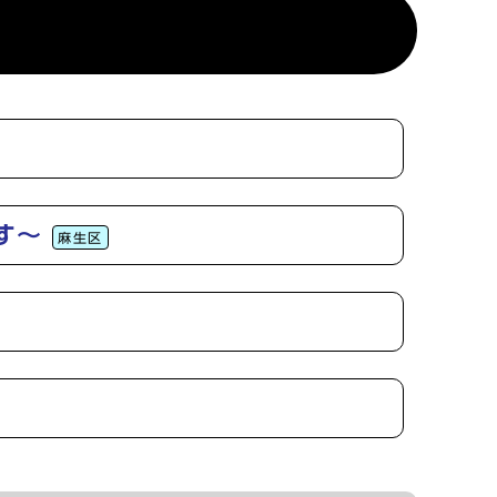
す～
麻生区