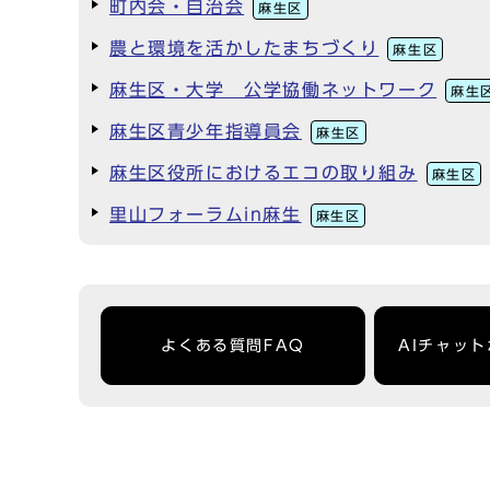
町内会・自治会
麻生区
農と環境を活かしたまちづくり
麻生区
麻生区・大学 公学協働ネットワーク
麻生
麻生区青少年指導員会
麻生区
麻生区役所におけるエコの取り組み
麻生区
里山フォーラムin麻生
麻生区
よくある質問FAQ
AIチャッ