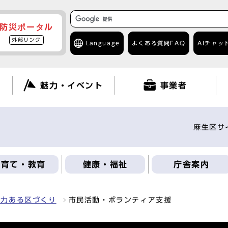
防災ポータル
外部リンク
Language
よくある質問
FAQ
AIチャッ
て
魅力・イベント
事業者
麻生区サ
子育て・教育
健康・福祉
庁舎案内
魅力ある区づくり
市民活動・ボランティア支援