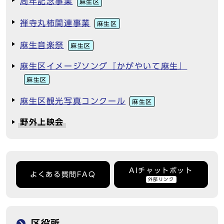
周年記念事業
麻生区
禅寺丸柿関連事業
麻生区
麻生音楽祭
麻生区
麻生区イメージソング『かがやいて麻生』
麻生区
麻生区観光写真コンクール
麻生区
野外上映会
AIチャットボット
よくある質問FAQ
外部リンク
区役所