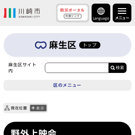
防災ポータル
外部リンク
メニュー
Language
麻生区
トップ
麻生区サイト
検索
内
区のメニュー
現在位置
表示
野外上映会