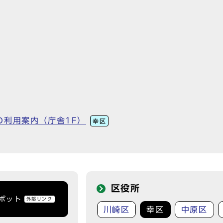
の利用案内（庁舎1F）
幸区
区役所
トボット
外部リンク
川崎区
幸区
中原区