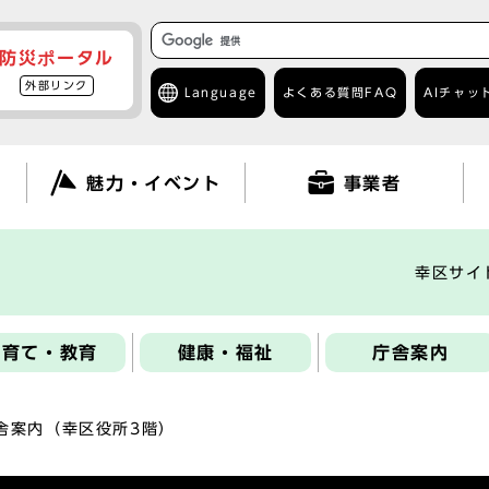
防災ポータル
外部リンク
Language
よくある質問
FAQ
AIチャッ
て
魅力・イベント
事業者
幸区サイ
子育て・教育
健康・福祉
庁舎案内
舎案内（幸区役所3階）