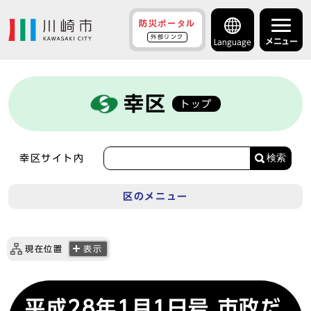
防災ポータル
外部リンク
メニュー
Language
幸区
トップ
検索
幸区サイト内
区のメニュー
現在位置
表示
平成28年1月1日号 市政だ