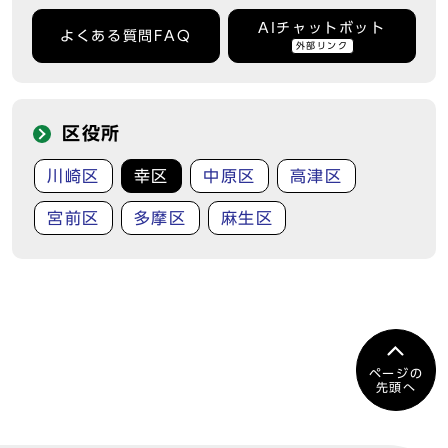
AIチャットボット
よくある質問FAQ
外部リンク
区役所
川崎区
幸区
中原区
高津区
宮前区
多摩区
麻生区
ページの
先頭へ