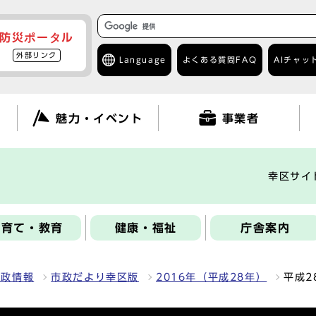
防災ポータル
外部リンク
Language
よくある質問
FAQ
AIチャッ
て
魅力・イベント
事業者
幸区サイ
子育て・教育
健康・福祉
庁舎案内
区政情報
市政だより幸区版
2016年（平成28年）
平成2