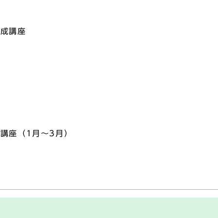
養成講座
ド
講座（1月～3月）