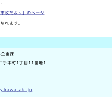
す。
「市政だより」のページ
になれます。
部企画課
区戸手本町1丁目11番地1
y.kawasaki.jp