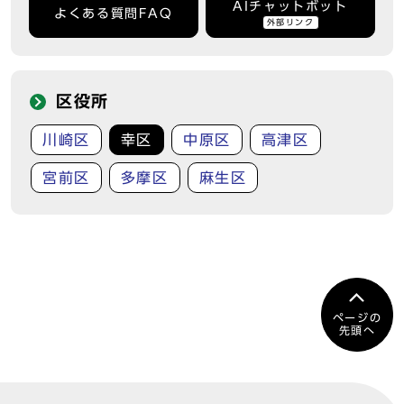
AIチャットボット
よくある質問FAQ
外部リンク
区役所
川崎区
幸区
中原区
高津区
宮前区
多摩区
麻生区
ページの
先頭へ