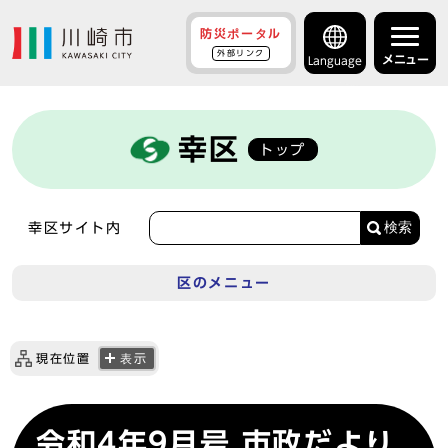
防災ポータル
外部リンク
メニュー
Language
幸区
トップ
検索
幸区サイト内
区のメニュー
現在位置
表示
令和4年9月号 市政だより