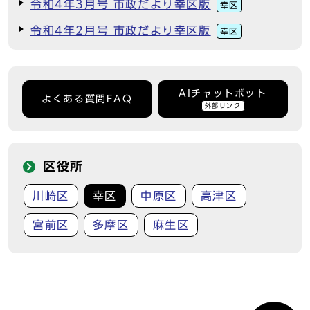
令和4年3月号 市政だより幸区版
幸区
令和4年2月号 市政だより幸区版
幸区
AIチャットボット
よくある質問FAQ
外部リンク
区役所
川崎区
幸区
中原区
高津区
宮前区
多摩区
麻生区