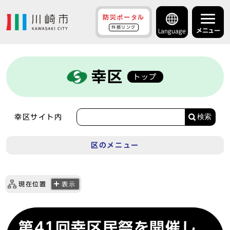
防災ポータル
外部リンク
メニュー
Language
幸区
トップ
検索
幸区サイト内
区のメニュー
現在位置
表示
第41回幸区民祭を開催し