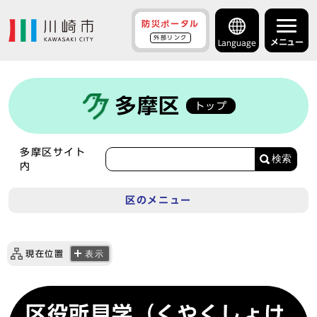
防災ポータル
外部リンク
メニュー
Language
多摩区
トップ
多摩区サイト
検索
内
区のメニュー
現在位置
表示
区役所見学（くやくしょけ