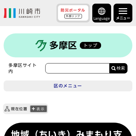
防災ポータル
外部リンク
メニュー
Language
多摩区
トップ
多摩区サイト
検索
内
区のメニュー
現在位置
表示
地域（ちいき）みまもり支