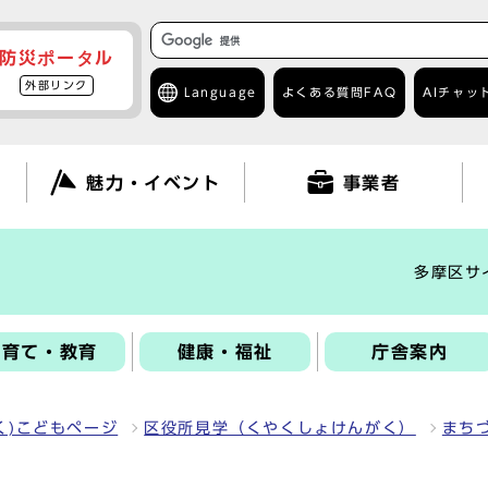
防災ポータル
外部リンク
Language
よくある質問
FAQ
AIチャッ
て
魅力・イベント
事業者
多摩区サ
子育て・教育
健康・福祉
庁舎案内
く)こどもページ
区役所見学（くやくしょけんがく）
まち