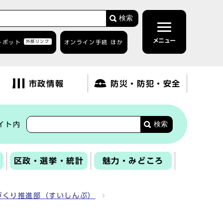
検索
メニュー
トボット
外部リンク
オンライン手続 ほか
市政情報
防災・防犯・安全
検索
イト内
区政・選挙・統計
魅力・みどころ
づくり推進部（すいしんぶ）