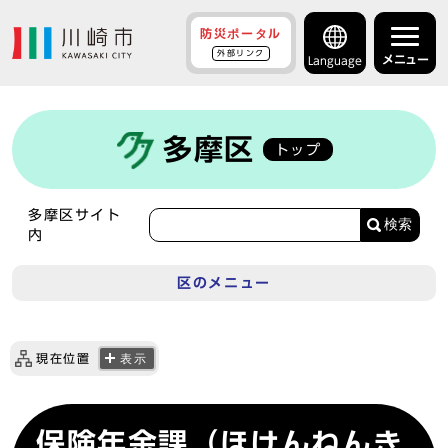
防災ポータル
外部リンク
メニュー
Language
多摩区
トップ
多摩区サイト
検索
内
区のメニュー
現在位置
表示
保険年金課（ほけんねんき