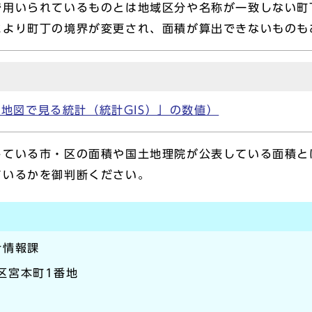
用いられているものとは地域区分や名称が一致しない町
により町丁の境界が変更され、面積が算出できないものも
地図で見る統計（統計GIS）」の数値）
している市・区の面積や国土地理院が公表している面積と
ているかを御判断ください。
計情報課
崎区宮本町1番地