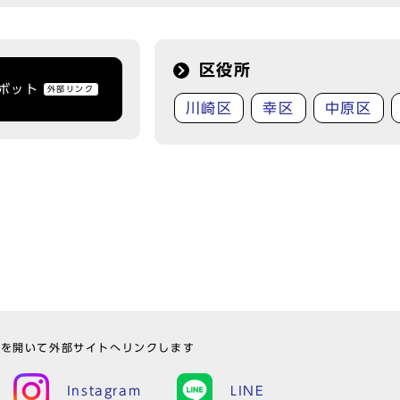
区役所
トボット
外部リンク
川崎区
幸区
中原区
ウを開いて外部サイトへリンクします
Instagram
LINE