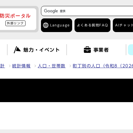
防災ポータル
外部リンク
Language
よくある質問
FAQ
AIチャッ
て
魅力・イベント
事業者
統計
統計情報
人口・世帯数
町丁別の人口（令和8（202