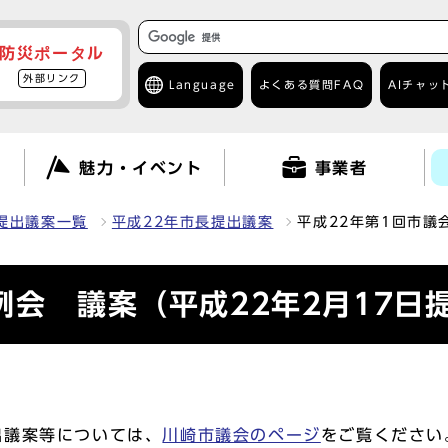
防災ポータル
外部リンク
Language
よくある質問
FAQ
AIチャッ
て
魅力・イベント
事業者
提出議案一覧
平成22年市長提出議案
平成22年第1回市議
例会 議案（平成22年2月17日
出議案等については、
川崎市議会のページ
をご覧ください