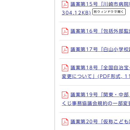
議案第15号「川崎市病院
別ウィンドウで開く
304.12KB)
議案第16号「包括外部監査
議案第17号「白山小学校跡
議案第18号「全国自治
変更について」(PDF形式, 11
議案第19号「関東・中
くじ事務協議会規約の一部変更につ
議案第20号「仮称こども家