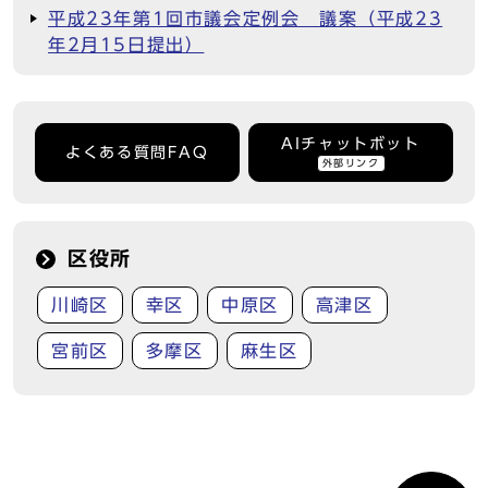
平成23年第1回市議会定例会 議案（平成23
年2月15日提出）
AIチャットボット
よくある質問FAQ
外部リンク
区役所
川崎区
幸区
中原区
高津区
宮前区
多摩区
麻生区